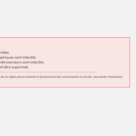
rdites.
phiques sont interdits.
rétroserveurs sont interdits.
ent être supprimés
t de ces règles pourra entraîner le bannissement des commentaires ou du site ; pour porter réclamation,