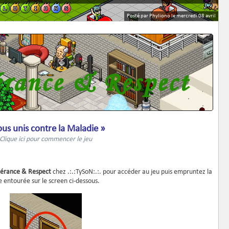
Posté par Phyliono le mercredi 08 avril
ous unis contre la Maladie »
Clique ici pour commencer le jeu
olérance & Respect
chez .:.:TySoN:.:. pour accéder au jeu puis empruntez la
entourée sur le screen ci-dessous.