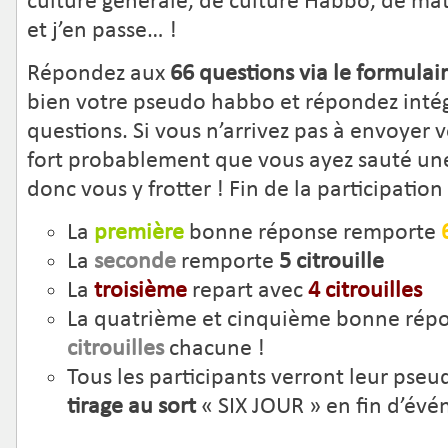
culture générale, de culture Habbo, de ma
et j’en passe… !
Répondez aux
66 questions via le formulai
bien votre pseudo habbo et répondez inté
questions. Si vous n’arrivez pas à envoyer v
fort probablement que vous ayez sauté un
donc vous y frotter ! Fin de la participation
La
première
bonne réponse remporte
La
seconde
remporte
5
citrouille
La
troisième
repart avec
4 citrouilles
La quatrième et cinquième bonne rép
citrouilles
chacune !
Tous les participants verront leur pse
tirage au sort
« SIX JOUR » en fin d’év